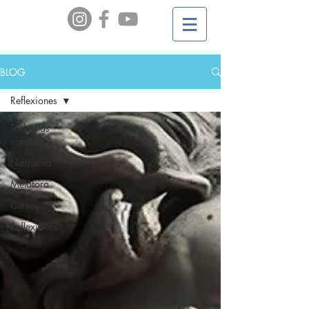
BLOG
Reflexiones
Todas las
entradas
Narrativa
Metáfora
Cursos
Reflexiones