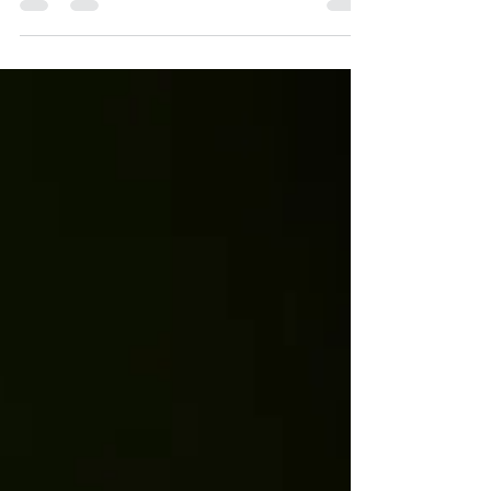
enseñanza, sino recalcando la razon de su
valor...