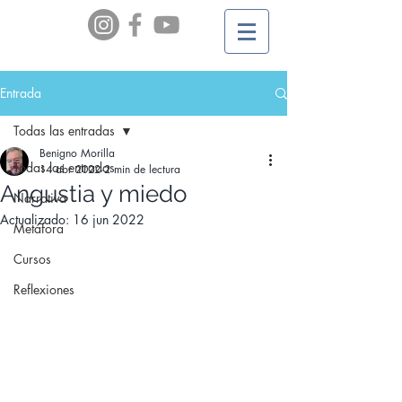
Entrada
Todas las entradas
Benigno Morilla
Todas las entradas
14 abr 2022
2 min de lectura
Angustia y miedo
Narrativa
Actualizado:
16 jun 2022
Metáfora
Cursos
Reflexiones