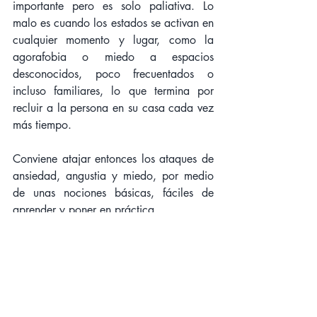
importante pero es solo paliativa. Lo 
malo es cuando los estados se activan en 
cualquier momento y lugar, como la 
agorafobia o miedo a espacios 
desconocidos, poco frecuentados o 
incluso familiares, lo que termina por 
recluir a la persona en su casa cada vez 
más tiempo.
Conviene atajar entonces los ataques de 
ansiedad, angustia y miedo, por medio 
de unas nociones básicas, fáciles de 
aprender y poner en práctica.
Es un hecho cierto que, dejando de lado 
algunos casos, estos síntomas son 
naturales y si nos llevan a un sufrimiento 
mayor de lo que puede producirnos lo 
que tememos, es preciso conocer 