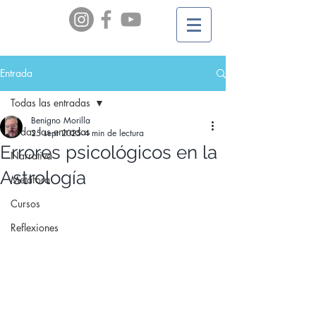
Entrada
Todas las entradas
Benigno Morilla
Todas las entradas
25 sept 2025
4 min de lectura
Errores psicológicos en la
Narrativa
Astrología
Metáfora
Cursos
Reflexiones