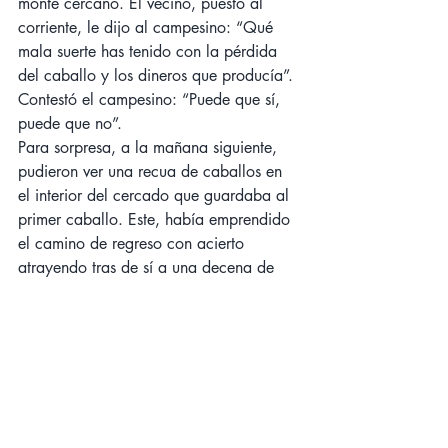
monte cercano. El vecino, puesto al 
corriente, le dijo al campesino: “Qué 
mala suerte has tenido con la pérdida 
del caballo y los dineros que producía”. 
Contestó el campesino: “Puede que sí, 
puede que no”.
Para sorpresa, a la mañana siguiente, 
pudieron ver una recua de caballos en 
el interior del cercado que guardaba al 
primer caballo. Este, había emprendido 
el camino de regreso con acierto 
atrayendo tras de sí a una decena de 
jacos. El campesino, raudo, cerró la 
puerta de la cerca, ahora con una 
nutrida recua capaz de multiplicar las 
labores. El vecino volvió a acercarse y 
con cara feliz exclamó: “¡Que suerte 
tienes, ahora posees una recua por los 
que en el mercado pueden darte mucho 